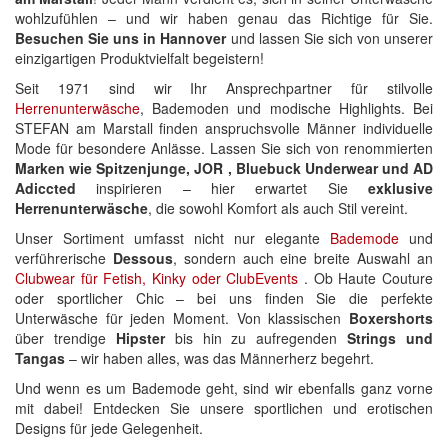
wohlzufühlen – und wir haben genau das Richtige für Sie.
Besuchen Sie uns in
Hannover
und lassen Sie sich von unserer
einzigartigen Produktvielfalt begeistern!
Seit 1971 sind wir Ihr Ansprechpartner für stilvolle
Herrenunterwäsche
, Bademoden und modische Highlights. Bei
STEFAN am Marstall finden anspruchsvolle Männer individuelle
Mode für besondere Anlässe. Lassen Sie sich von renommierten
Marken wie Spitzenjunge, JOR , Bluebuck Underwear und AD
Adiccted
inspirieren – hier erwartet Sie
exklusive
Herrenunterwäsche
, die sowohl Komfort als auch Stil vereint.
Unser Sortiment umfasst nicht nur elegante
Bademode
und
verführerische
Dessous
, sondern auch eine breite Auswahl an
Clubwear für Fetish, Kinky oder ClubEvents
. Ob Haute Couture
oder sportlicher Chic – bei uns finden Sie die perfekte
Unterwäsche für jeden Moment. Von klassischen
Boxershorts
über trendige
Hipster
bis hin zu aufregenden
Strings und
Tangas
– wir haben alles, was das Männerherz begehrt.
Und wenn es um Bademode geht, sind wir ebenfalls ganz vorne
mit dabei! Entdecken Sie unsere sportlichen und erotischen
Designs für jede Gelegenheit.